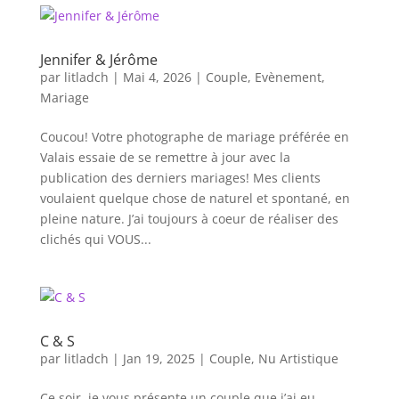
Jennifer & Jérôme
par
litladch
|
Mai 4, 2026
|
Couple
,
Evènement
,
Mariage
Coucou! Votre photographe de mariage préférée en
Valais essaie de se remettre à jour avec la
publication des derniers mariages! Mes clients
voulaient quelque chose de naturel et spontané, en
pleine nature. J’ai toujours à coeur de réaliser des
clichés qui VOUS...
C & S
par
litladch
|
Jan 19, 2025
|
Couple
,
Nu Artistique
Ce soir, je vous présente un couple que j’ai eu